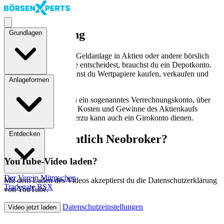
Direkt zum Inhalt
Direkt zum Inhalt
Basics
Toggle menu
Depoteröffnung
Grundlagen
Wenn du dich für eine Geldanlage in Aktien oder andere börslich
gehandelte Wertpapiere entscheidest, brauchst du ein Depotkonto.
Über dieses Konto kannst du Wertpapiere kaufen, verkaufen und
Anlageformen
verwalten.
Zusätzlich benötigst du ein sogenanntes Verrechnungskonto, über
welches die jeweiligen Kosten und Gewinne des Aktienkaufs
verrechnet werden. Hierzu kann auch ein Girokonto dienen.
Entdecken
Was sind eigentlich Neobroker?
YouTube-Video laden?
Der Verein
Mitmachen
Mit dem Laden des Videos akzeptierst du die Datenschutzerklärung
(öffnet in neuem Fenster)
Tradegate BSX
von YouTube.
Datenschutzeinstellungen
Video jetzt laden