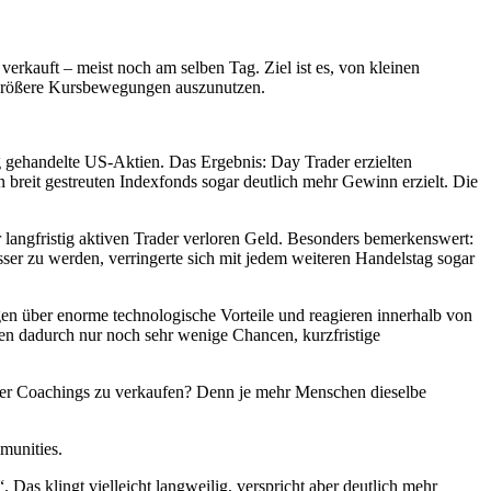
kauft – meist noch am selben Tag. Ziel ist es, von kleinen
 größere Kursbewegungen auszunutzen.
ig gehandelte US-Aktien. Das Ergebnis: Day Trader erzielten
n breit gestreuten Indexfonds sogar deutlich mehr Gewinn erzielt. Die
langfristig aktiven Trader verloren Geld. Besonders bemerkenswert:
ser zu werden, verringerte sich mit jedem weiteren Handelstag sogar
n über enorme technologische Vorteile und reagieren innerhalb von
ben dadurch nur noch sehr wenige Chancen, kurzfristige
 oder Coachings zu verkaufen? Denn je mehr Menschen dieselbe
mmunities.
 Das klingt vielleicht langweilig, verspricht aber deutlich mehr