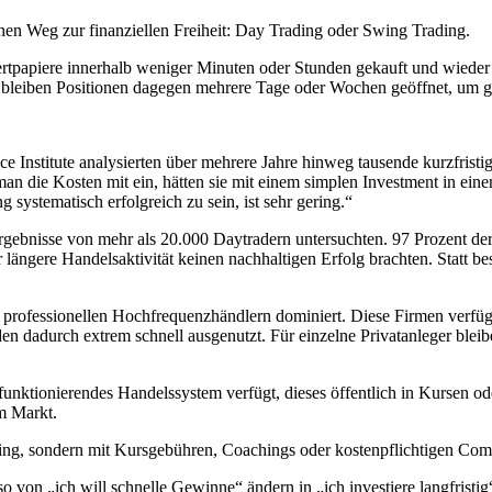
hen Weg zur finanziellen Freiheit: Day Trading oder Swing Trading.
piere innerhalb weniger Minuten oder Stunden gekauft und wieder ver
g bleiben Positionen dagegen mehrere Tage oder Wochen geöffnet, um
ce Institute analysierten über mehrere Jahre hinweg tausende kurzfrist
man die Kosten mit ein, hätten sie mit einem simplen Investment in eine
 systematisch erfolgreich zu sein, ist sehr gering.“
ebnisse von mehr als 20.000 Daytradern untersuchten. 97 Prozent der 
ngere Handelsaktivität keinen nachhaltigen Erfolg brachten. Statt bes
rofessionellen Hochfrequenzhändlern dominiert. Diese Firmen verfüge
n dadurch extrem schnell ausgenutzt. Für einzelne Privatanleger blei
 funktionierendes Handelssystem verfügt, dieses öffentlich in Kursen
am Markt.
ading, sondern mit Kursgebühren, Coachings oder kostenpflichtigen Co
von „ich will schnelle Gewinne“ ändern in „ich investiere langfristig“.