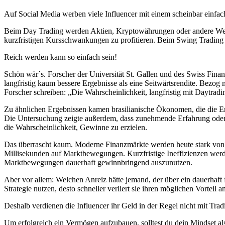
Auf Social Media werben viele Influencer mit einem scheinbar einfac
Beim Day Trading werden Aktien, Kryptowährungen oder andere Wertpa
kurzfristigen Kursschwankungen zu profitieren. Beim Swing Tradin
Reich werden kann so einfach sein!
Schön wär´s. Forscher der Universität St. Gallen und des Swiss Finan
langfristig kaum bessere Ergebnisse als eine Seitwärtsrendite. Bezog 
Forscher schreiben: „Die Wahrscheinlichkeit, langfristig mit Daytrading
Zu ähnlichen Ergebnissen kamen brasilianische Ökonomen, die die Erg
Die Untersuchung zeigte außerdem, dass zunehmende Erfahrung oder lä
die Wahrscheinlichkeit, Gewinne zu erzielen.
Das überrascht kaum. Moderne Finanzmärkte werden heute stark von p
Millisekunden auf Marktbewegungen. Kurzfristige Ineffizienzen werde
Marktbewegungen dauerhaft gewinnbringend auszunutzen.
Aber vor allem: Welchen Anreiz hätte jemand, der über ein dauerhaft
Strategie nutzen, desto schneller verliert sie ihren möglichen Vorteil 
Deshalb verdienen die Influencer ihr Geld in der Regel nicht mit Tr
Um erfolgreich ein Vermögen aufzubauen, solltest du dein Mindset also 