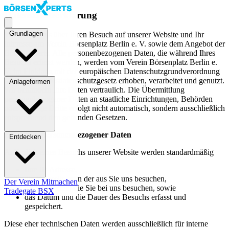
Direkt zum Inhalt
Direkt zum Inhalt
Datenschutzerklärung
Toggle menu
Grundlagen
Wir freuen uns über Ihren Besuch auf unserer Website und Ihr
Interesse am Verein Börsenplatz Berlin e. V. sowie dem Angebot der
BörsenXperts. Alle personenbezogenen Daten, die während Ihres
Besuchs erfasst werden, werden vom Verein Börsenplatz Berlin e.
V. im Einklang mit der europäischen Datenschutzgrundverordnung
und dem Bundesdatenschutzgesetz erhoben, verarbeitet und genutzt.
Anlageformen
Wir behandeln Ihre Daten vertraulich. Die Übermittlung
personenbezogener Daten an staatliche Einrichtungen, Behörden
oder sonstige Dritte erfolgt nicht automatisch, sondern ausschließlich
entsprechend den geltenden Gesetzen.
Erfassung personenbezogener Daten
Entdecken
Anlässlich eines Besuchs unserer Website werden standardmäßig
Ihre IP-Adresse,
die Webseite, von der aus Sie uns besuchen,
Der Verein
Mitmachen
die Webseiten, die Sie bei uns besuchen, sowie
(öffnet in neuem Fenster)
Tradegate BSX
das Datum und die Dauer des Besuchs erfasst und
gespeichert.
Diese eher technischen Daten werden ausschließlich für interne